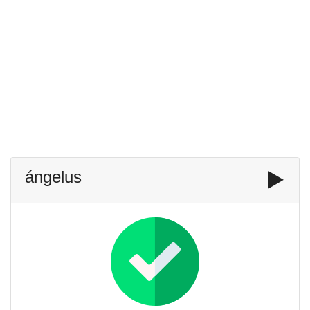
ángelus
▶️