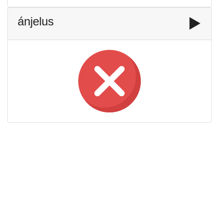
ánjelus
▶️