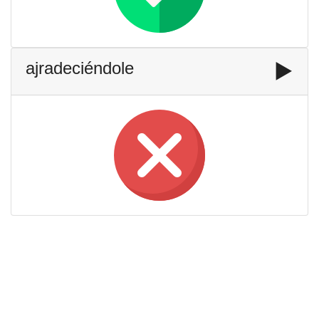
ajradeciéndole
▶️