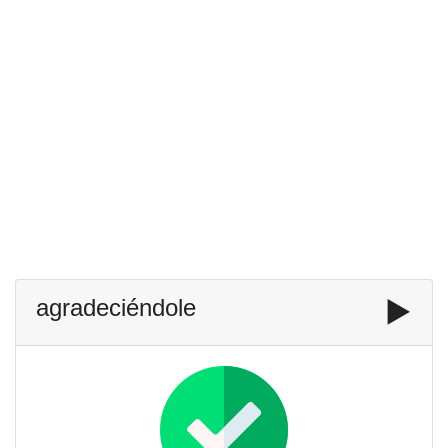
agradeciéndole
▶️