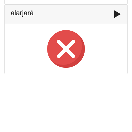
alarjará
▶️