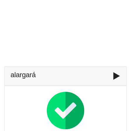
alargará
▶️