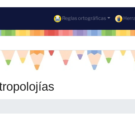
Reglas ortográficas
Herra
tropolojías