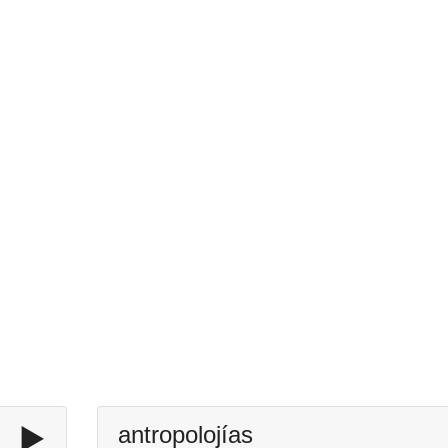
▶️
antropolojías