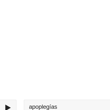
▶️
apoplegías