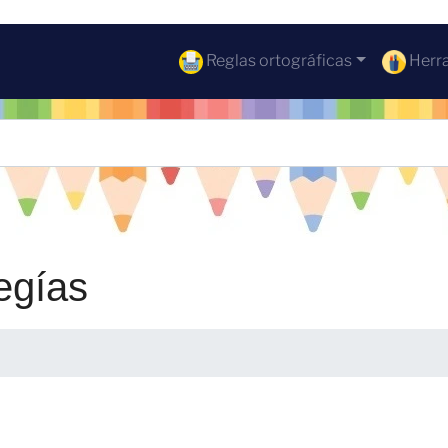
Reglas ortográficas
Herra
egías