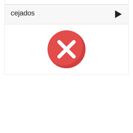
cejados
▶️