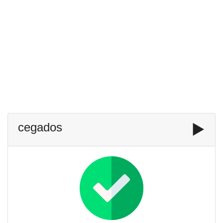
cegados
▶️