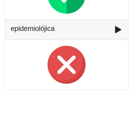
epidemiolójica
▶️