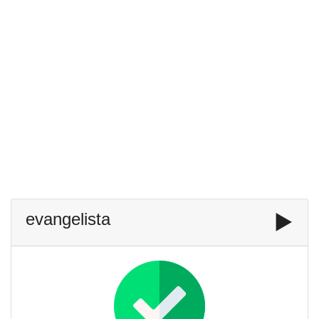
evangelista
▶️