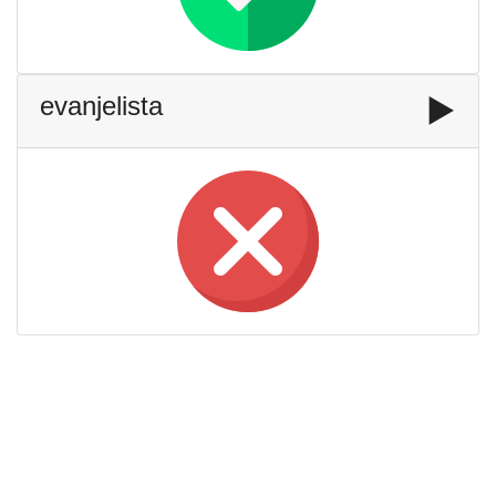
evanjelista
▶️