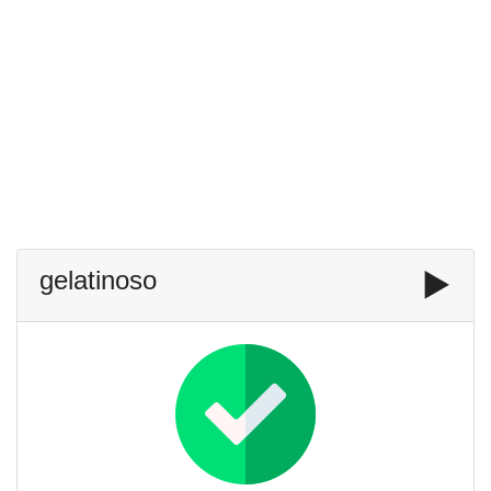
gelatinoso
▶️