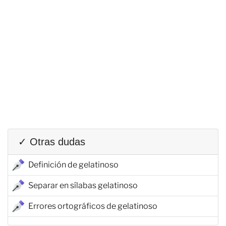
✓ Otras dudas
Definición de gelatinoso
Separar en sílabas gelatinoso
Errores ortográficos de gelatinoso