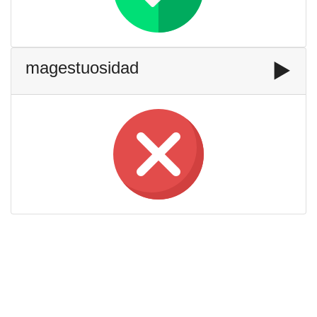
magestuosidad
▶️