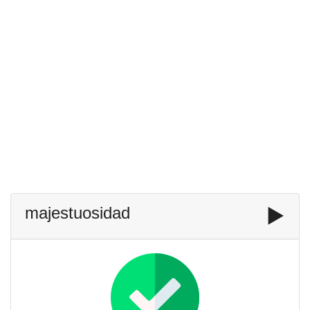
majestuosidad
▶️