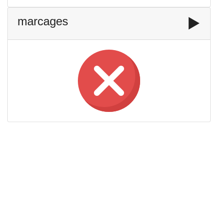
marcages
▶️