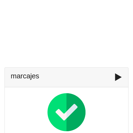
marcajes
▶️