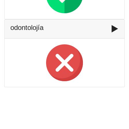
odontolojía
▶️