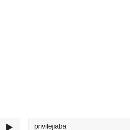
▶️
privilejiaba