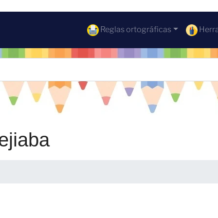
Reglas ortográficas
Herra
lejiaba