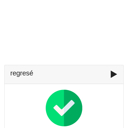
regresé
▶️