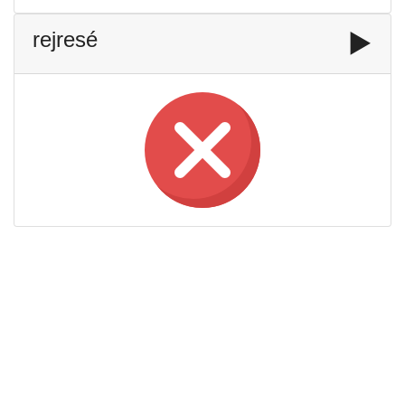
rejresé
▶️