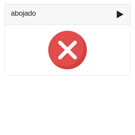
abojado
▶️