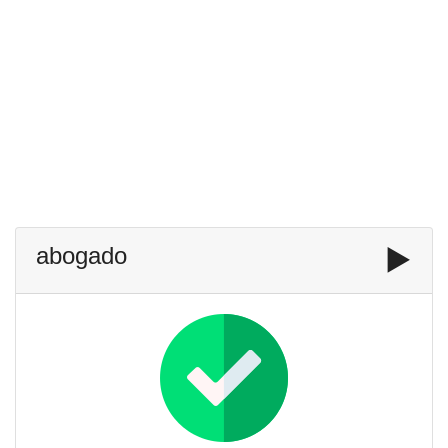
abogado
▶️