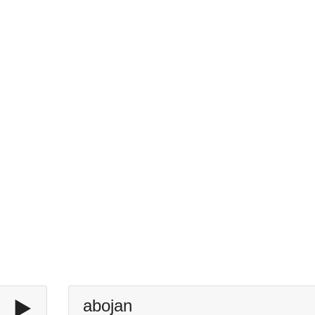
▶️
abojan