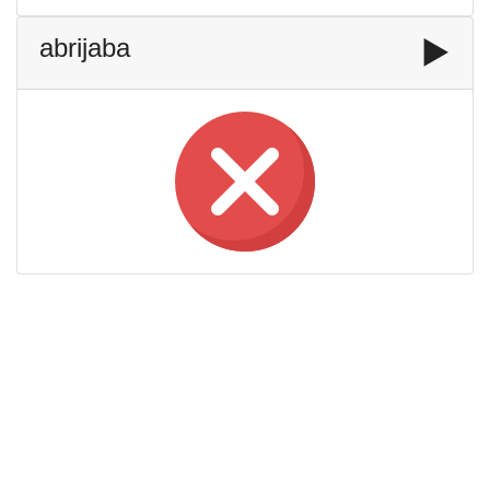
abrijaba
▶️