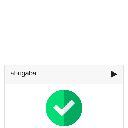
abrigaba
▶️