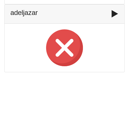
adeljazar
▶️