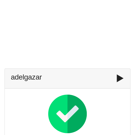
adelgazar
▶️