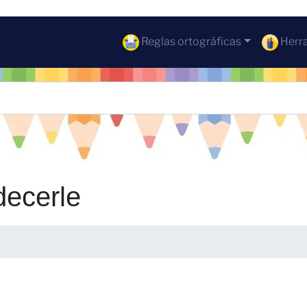
Reglas ortográficas
Herra
decerle