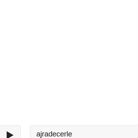
▶️
ajradecerle