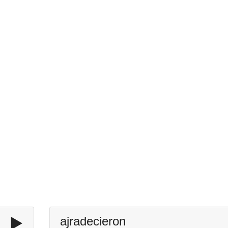
▶️
ajradecieron