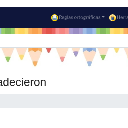
Reglas ortográficas
Herra
adecieron