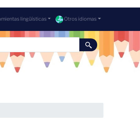
mientas lingüísticas
Otros idiomas