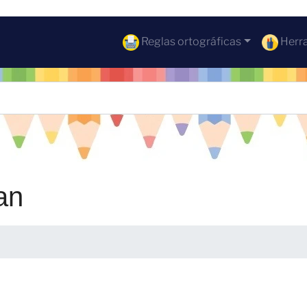
Reglas ortográficas
Herra
an