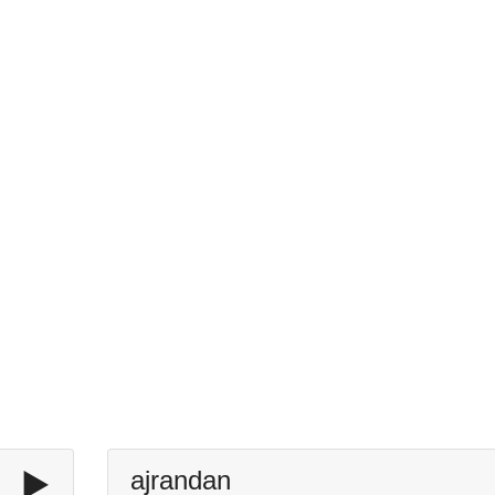
▶️
ajrandan