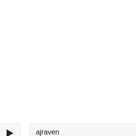
▶️
ajraven