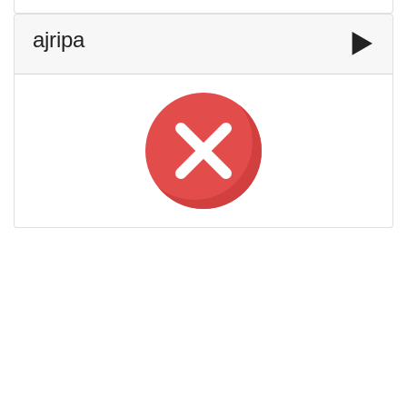
ajripa
▶️