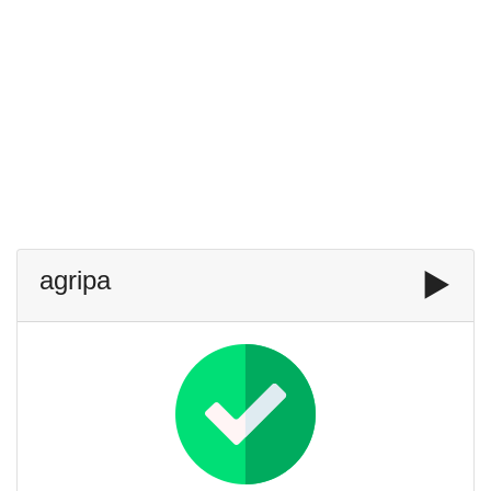
agripa
▶️