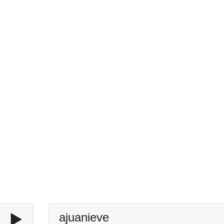
▶️
ajuanieve