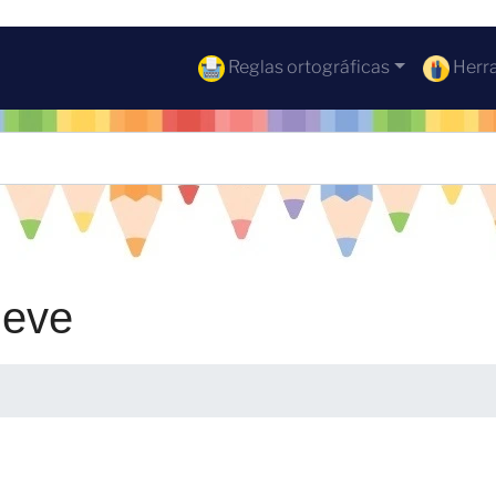
Reglas ortográficas
Herra
ieve