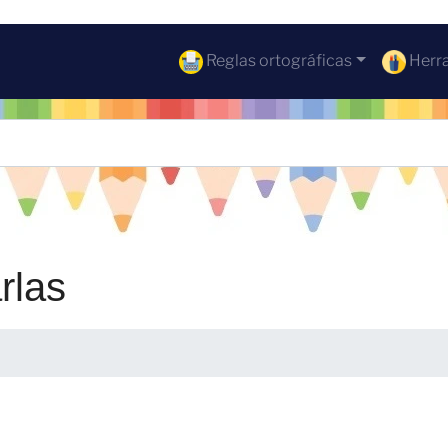
Reglas ortográficas
Herra
rlas