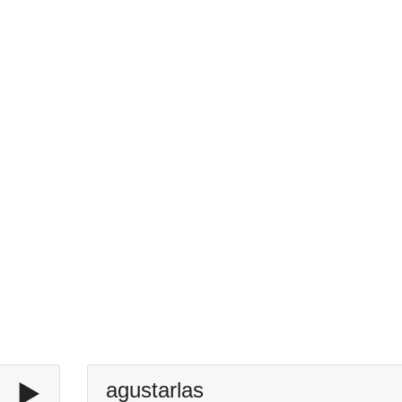
▶️
agustarlas