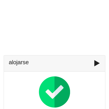
alojarse
▶️