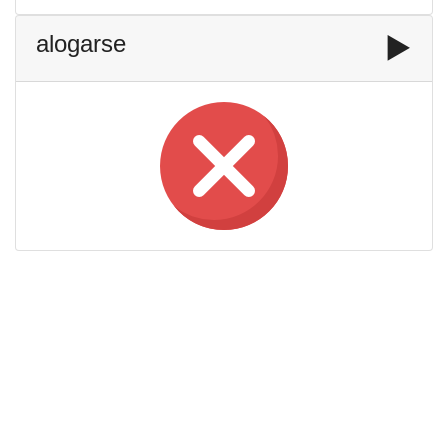
alogarse
▶️