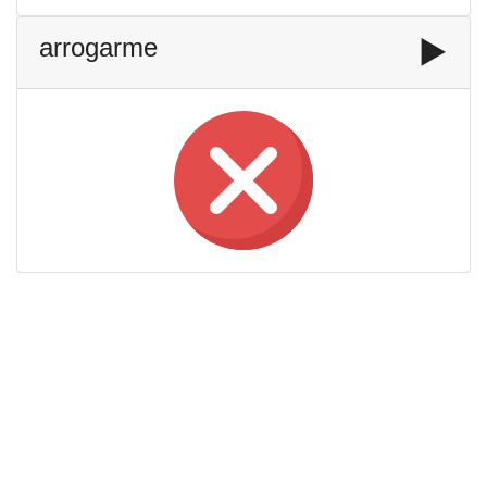
arrogarme
▶️