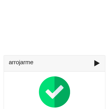
arrojarme
▶️