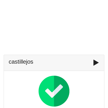
castillejos
▶️