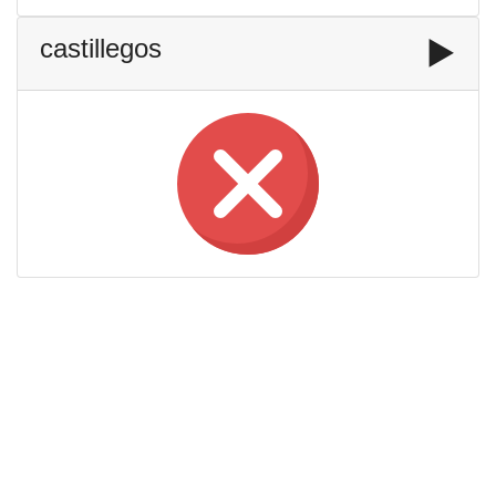
castillegos
▶️