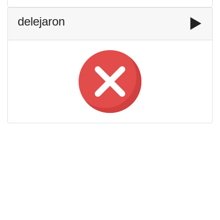
delejaron
▶️