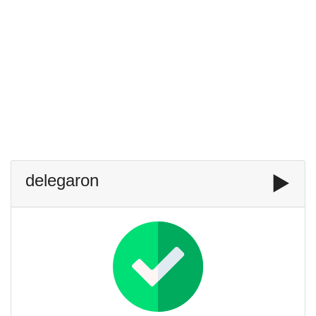
delegaron
▶️