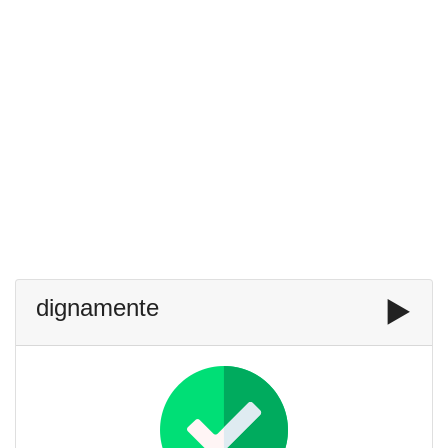
dignamente
▶️