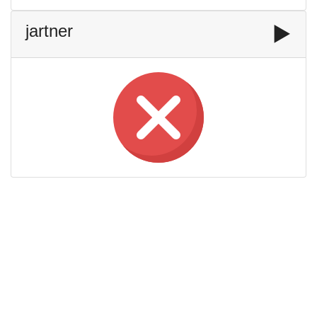
jartner
▶️