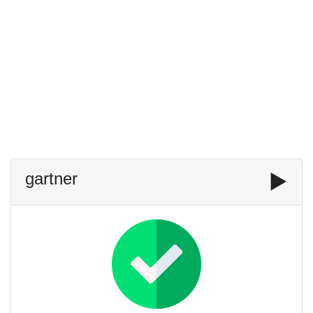
gartner
▶️