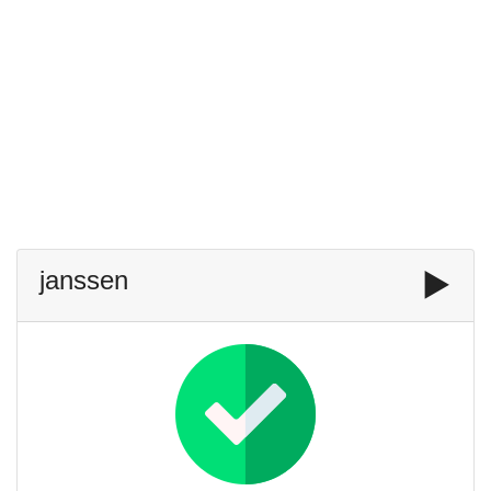
janssen
▶️