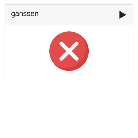
ganssen
▶️