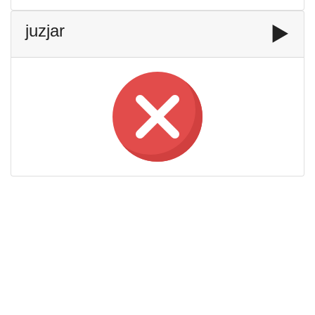
juzjar
▶️