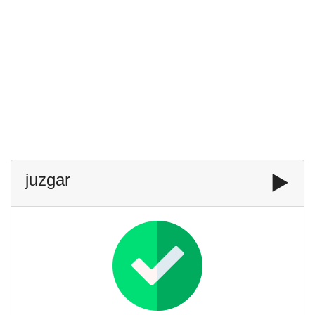
juzgar
▶️