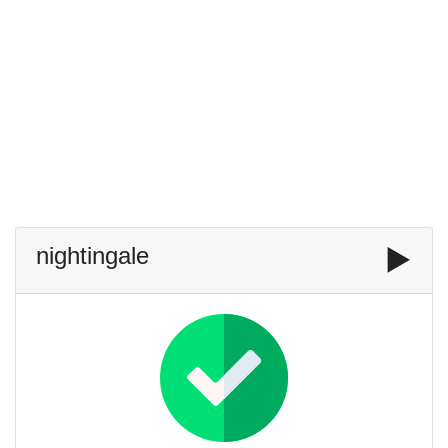
nightingale
▶️