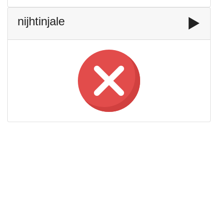
nijhtinjale
▶️