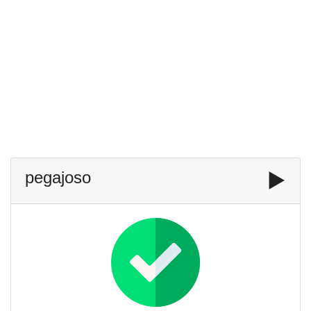
pegajoso
▶️