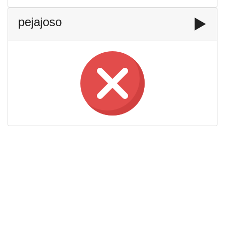
pejajoso
▶️