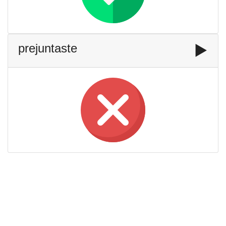
prejuntaste
▶️