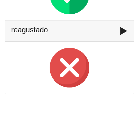
reagustado
▶️