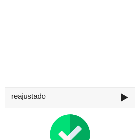
reajustado
▶️