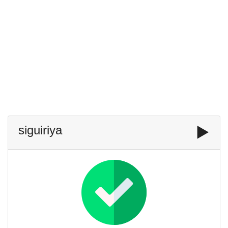
siguiriya
▶️