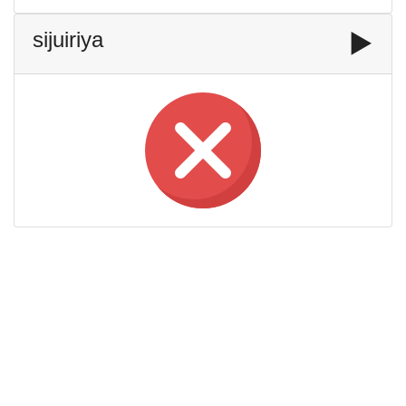
sijuiriya
▶️