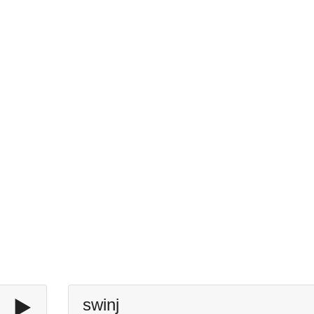
▶️
swinj