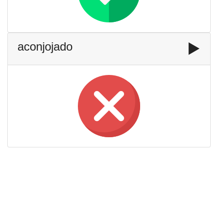
aconjojado
▶️