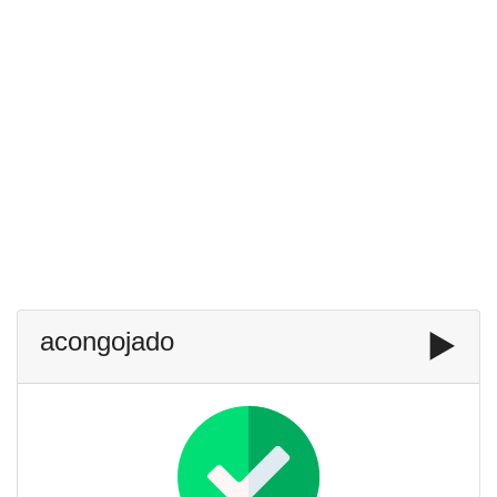
acongojado
▶️