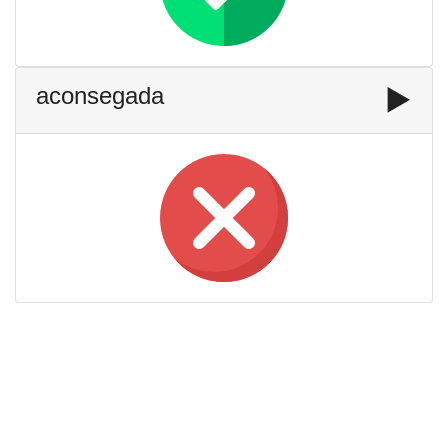
aconsegada
▶️