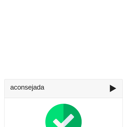
aconsejada
▶️