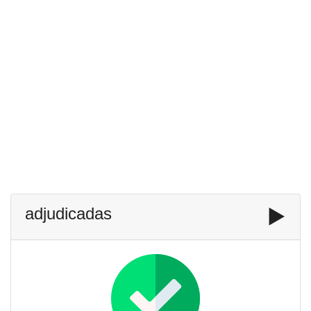
adjudicadas
▶️