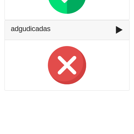
adgudicadas
▶️