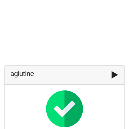
aglutine
▶️