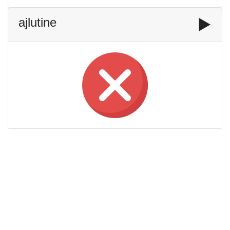
ajlutine
▶️