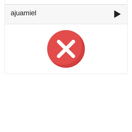
ajuamiel
▶️