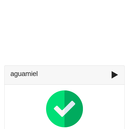
aguamiel
▶️