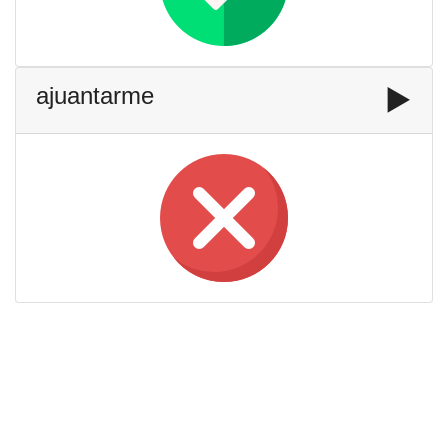
ajuantarme
▶️