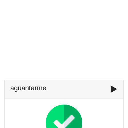
aguantarme
▶️