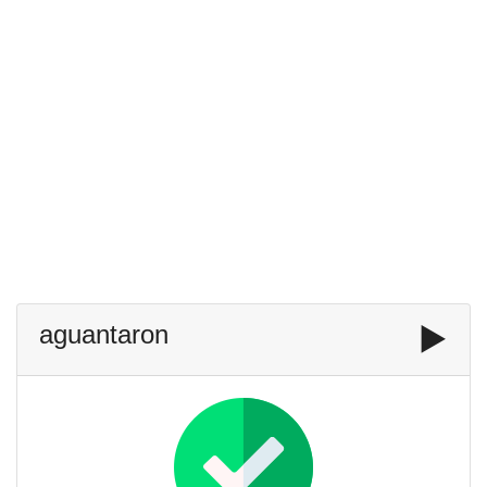
aguantaron
▶️