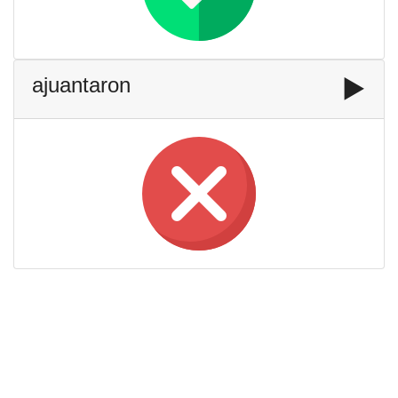
ajuantaron
▶️