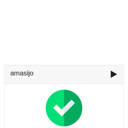
amasijo
▶️