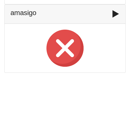
amasigo
▶️