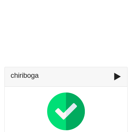
chiriboga
▶️