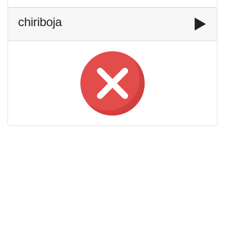
chiriboja
▶️