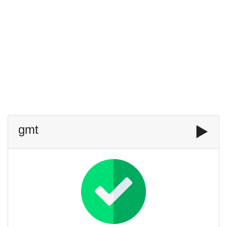
gmt
▶️