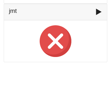
jmt
▶️