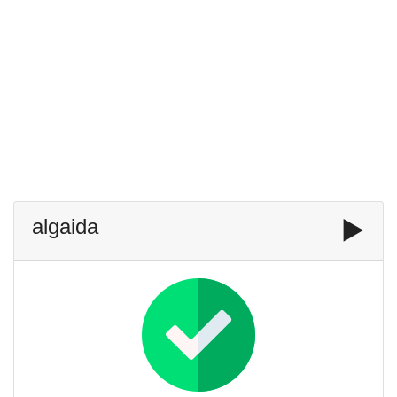
algaida
▶️