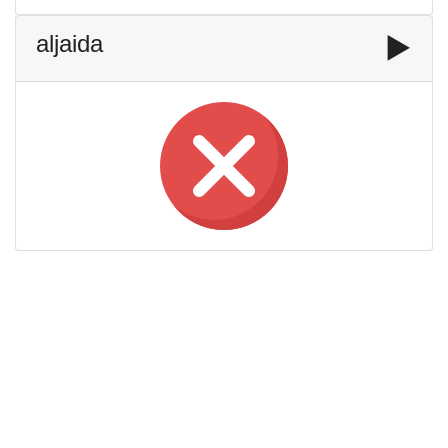
aljaida
▶️